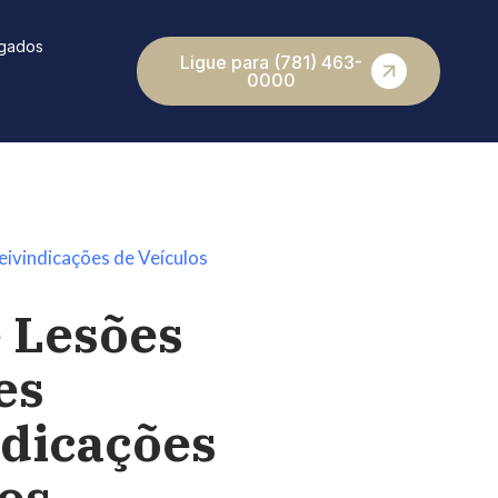
gados
Ligue para (781) 463-
0000
ivindicações de Veículos
 Lesões
es
ndicações
os