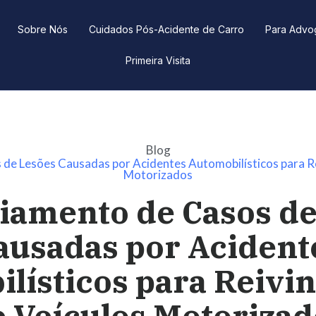
Sobre Nós
Cuidados Pós-Acidente de Carro
Para Advo
Primeira Visita
Blog
de Lesões Causadas por Acidentes Automobilísticos para Re
Motorizados
iamento de Casos de
ausadas por Acident
lísticos para Reivi
e Veículos Motorizad