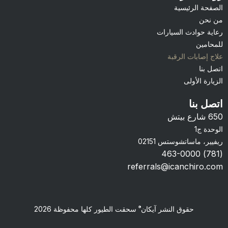
الصفحة الرئيسية
من نحن
رعاية حوادث السيارات
للمحامين
علاج إصابات الرقبة
اتصل بنا
الزيارة الأولى
اتصل بنا
650 شارع بيتش
الوحدة ج1
ريفيير، ماساتشوستس 02151
(781) 463-0000
referrals@icanchiro.com
Portuguese
®
حقوق النشر آيكان
سحقت الطيور كلها محفوظة 2026
Spanish
English