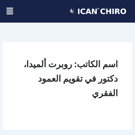
خطي
قائ
لى
لمحتوى
منب
اسم الكاتب: روبرت ألميدا،
دكتور في تقويم العمود
الفقري